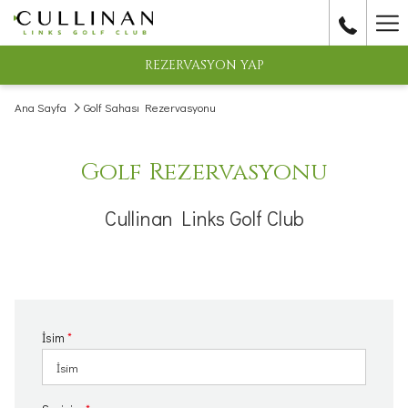
(Yeni
Ha
sekmede
aç)
Me
REZERVASYON YAP
Ana Sayfa
Golf Sahası Rezervasyonu
Golf Rezervasyonu
Cullinan Links Golf Club
İsim
*