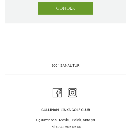
GÖNDER
YENI
360° SANAL TUR
SEKMEDE
AÇ
CULLINAN LINKS GOLF CLUB
Üçkumtepesi Mevkii, Belek, Antalya
Tel:
0242 505 05 00