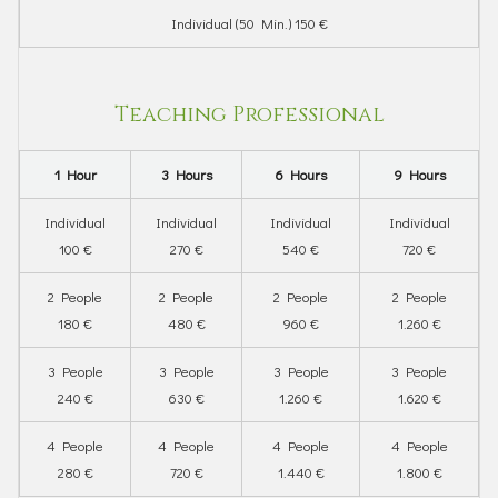
Individual (50 Min.) 150 €
Teaching Professional
1 Hour
3 Hours
6 Hours
9 Hours
Individual
Individual
Individual
Individual
100 €
270 €
540 €
720 €
2 People
2 People
2 People
2 People
180 €
480 €
960 €
1.260 €
3 People
3 People
3 People
3 People
240 €
630 €
1.260 €
1.620 €
4 People
4 People
4 People
4 People
280 €
720 €
1.440 €
1.800 €