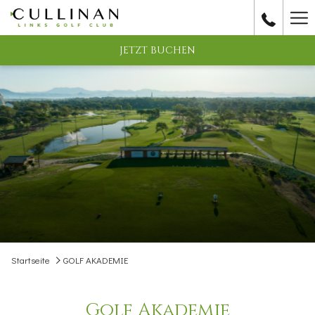
(Öffnet
Ha
sich
im
Me
JETZT BUCHEN
neuen
Fenster)
Startseite
GOLF AKADEMIE
Golf Akademie